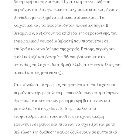
διατροφή και τη διάθεση. Π.χ. τα καροτενοειδή που
περιέχονται στις γλυκοπατάτες, τα καρότα κ.α., έχουν
συνδεθεί με αυξημένα επίπεδα αισιοδοξίας. Τα
λαχανικά και τα φρούτα, όντας πλούσιες πηγές Β
βιταμινών, αυξάνουν τα επίπεδα της σεροτονίνης, του
εγκεφαλικού νευροδιαβιβαστή που πιστεύεται ότι
επιδρά στο συναίσθημα της χαράς. Eπίσης, περιέχουν
φυλλικό οξύ και βιταμίνη Β6 που βρίσκουμε στο
σπανάκι, τα λαχανάκια Βρυξελλών, τα πορτοκάλια, τον
αρακά και τις μπανάνες).
Στο σύνολο των τροφών, τα φρούτα και τα λαχανικά
περιέχουν την μεγαλύτερη ποικιλία των απαραίτητων
θρεπτικών συστατικών με τη μορφή βιταμινών και
μεταλλικών στοιχείων. Επίσης, πολλές από
τις
φυτοθρεπτικές
τους ουσίες δεν έχουν ακόμη
ερευνηθεί σε βάθος και πιθανόν να σχετίζονται με τη
βελτίωση της διάθεσης καθώς δουλεύουν σε κυτταρικό