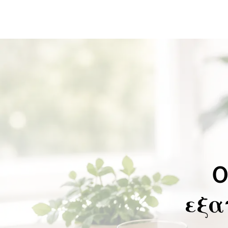
O
εξα